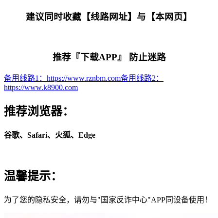
建议同时收藏【线路网址】与【本网页】
推荐『下载APP』 防止迷路
备用线路
1
：
https://www.rznbm.com
备用线路
2
：
https://www.k8900.com
推荐浏览器：
谷歌、Safari、火狐、Edge
温馨提示：
为了您的隐私安全，请勿与"国家反诈中心"APP同设备使用！