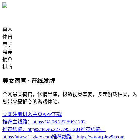
真人
体育
电子
电竞
捕鱼
棋牌
美女荷官 · 在线发牌
全网最美荷官，倾情出演，极致视觉盛宴，多元游戏种类，为
您带来最舒心的游戏体验。
立即注册
进入主页
APP下载
推荐主线路：
https://34.96.227.59:31202
推荐线路：
https://34.96.227.59:31201
推荐线路：
https://www.1nzkex.com
推荐线路：
https://www.plov9r.com